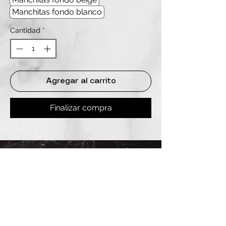
Manchitas fondo blanco
Cantidad
*
Agregar al carrito
Finalizar compra
REDES
INSTAGRAM
@
clashbyd
anine
WHATSAPP
+54 9 11-6725-1146