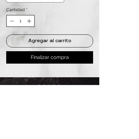
Cantidad
*
Agregar al carrito
Finalizar compra
REDES
INSTAGRAM
@
clashbyd
anine
WHATSAPP
+54 9 11-6725-1146
SUCURSALES