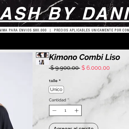
ASH BY DAN
IMA PARA ENVIOS $80.000 | PRECIOS APLICABLES UNICAMENTE POR CO
Kimono Combi Liso
Precio
Precio
 $ 9.900,00 
$ 6.000,00
de
oferta
talle
*
Unico
Cantidad
*
Agregar al carrito