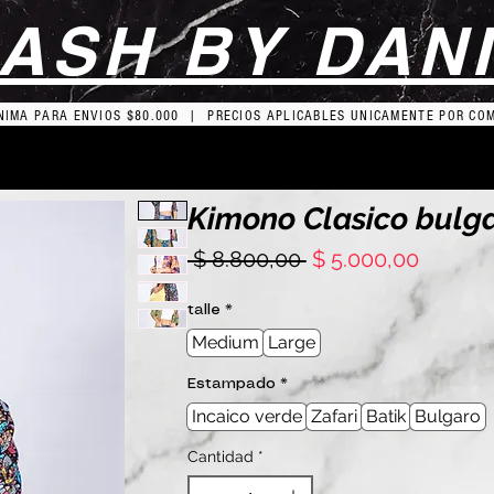
ASH BY DAN
IMA PARA ENVIOS $80.000 | PRECIOS APLICABLES UNICAMENTE POR CO
Kimono Clasico bulg
Precio
Precio
 $ 8.800,00 
$ 5.000,00
de
oferta
talle
*
Medium
Large
Estampado
*
Incaico verde
Zafari
Batik
Bulgaro
Cantidad
*