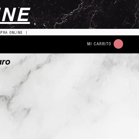
INE
MPRA ONLINE |
MI CARRITO
aro