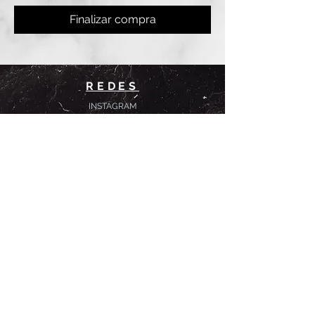
Finalizar compra
REDES
INSTAGRAM
@
clashbyd
anine
WHATSAPP
+54 9 11-6725-1146
SUCURSALES
DANINE
Av. Avellaneda 3241
Floresta, CABA.
CLASH by Danine
Campana 513
Floresta, CABA.