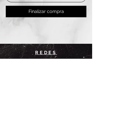
Finalizar compra
REDES
INSTAGRAM
@
clashbyd
anine
WHATSAPP
+54 9 11-6725-1146
SUCURSALES
DANINE
Av. Avellaneda 3241
Floresta, CABA.
CLASH by Danine