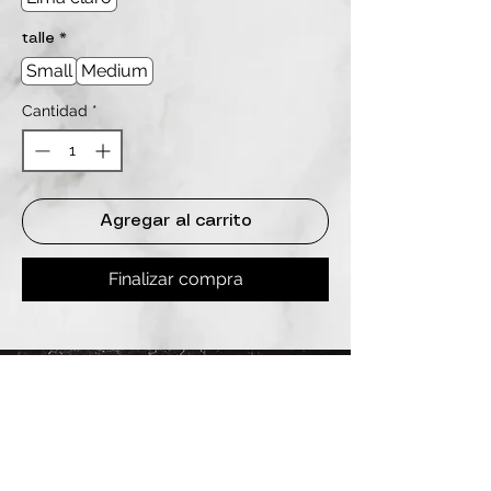
talle
*
Small
Medium
Cantidad
*
Agregar al carrito
Finalizar compra
REDES
INSTAGRAM
@
clashbyd
anine
WHATSAPP