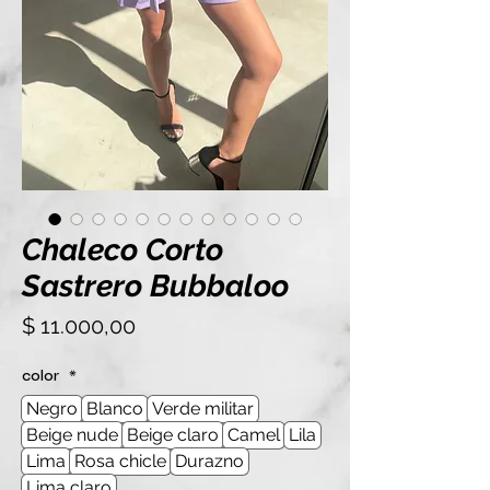
Chaleco Corto
Sastrero Bubbaloo
Precio
$ 11.000,00
color
*
Negro
Blanco
Verde militar
Beige nude
Beige claro
Camel
Lila
Lima
Rosa chicle
Durazno
Lima claro