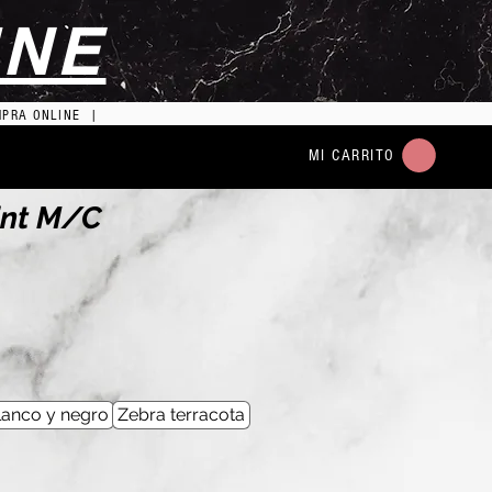
INE
MPRA ONLINE |
MI CARRITO
int M/C
blanco y negro
Zebra terracota