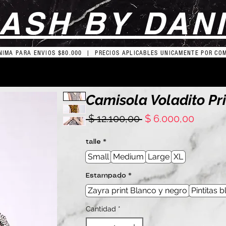
ASH BY DAN
IMA PARA ENVIOS $80.000 | PRECIOS APLICABLES UNICAMENTE POR CO
Camisola Voladito Pr
Precio
Precio
 $ 12.100,00 
$ 6.000,00
de
oferta
talle
*
Small
Medium
Large
XL
Estampado
*
Zayra print Blanco y negro
Pintitas 
Cantidad
*