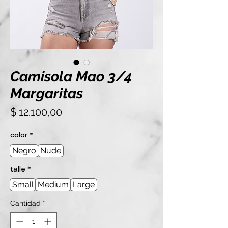
Camisola Mao 3/4
Margaritas
Precio
$ 12.100,00
color
*
Negro
Nude
talle
*
Small
Medium
Large
Cantidad
*