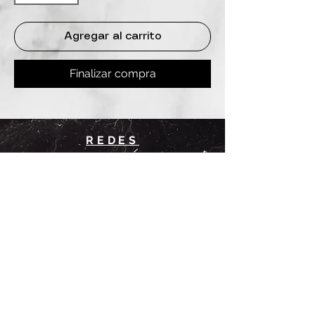
Agregar al carrito
Finalizar compra
REDES
INSTAGRAM
@
clashbyd
anine
WHATSAPP
+54 9 11-6725-1146
SUCURSALES
DANINE
Av. Avellaneda 3241
Floresta, CABA.