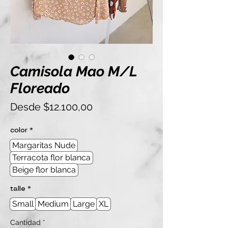
Camisola Mao M/L
Floreado
Precio
Desde
$12.100,00
de
oferta
color
*
Margaritas Nude
Terracota flor blanca
Beige flor blanca
talle
*
Small
Medium
Large
XL
Cantidad
*