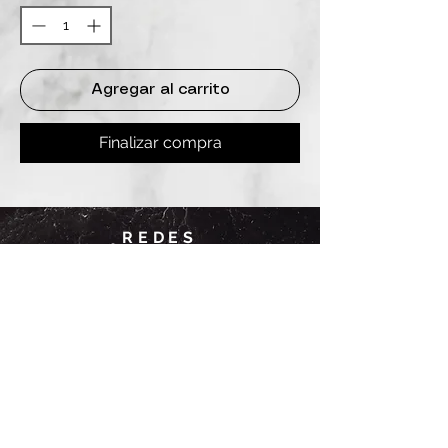
Agregar al carrito
Finalizar compra
REDES
INSTAGRAM
@
clashbyd
anine
WHATSAPP
+54 9 11-6725-1146
SUCURSALES
DANINE
Av. Avellaneda 3241