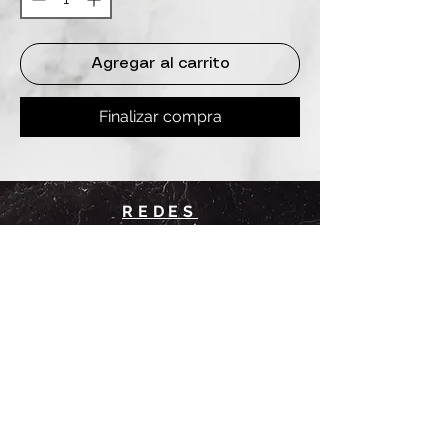
Agregar al carrito
Finalizar compra
REDES
INSTAGRAM
@
clashbyd
anine
WHATSAPP
+54 9 11-6725-1146
SUCURSALES
DANINE
Av. Avellaneda 3241
Floresta, CABA.