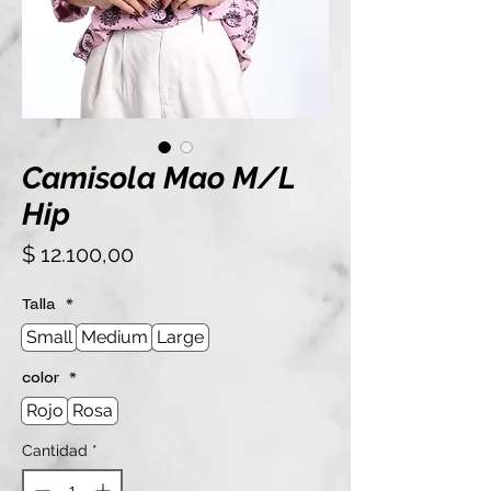
Camisola Mao M/L
Hip
Precio
$ 12.100,00
Talla
*
Small
Medium
Large
color
*
Rojo
Rosa
Cantidad
*