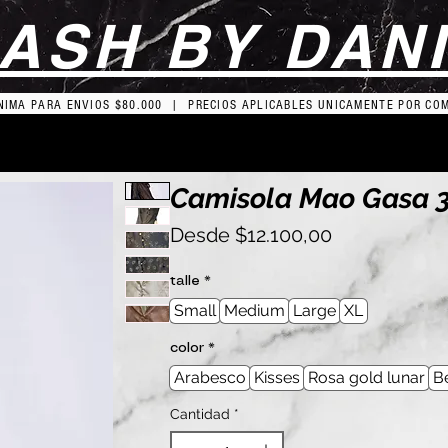
ASH BY DAN
IMA PARA ENVIOS $80.000 | PRECIOS APLICABLES UNICAMENTE POR CO
Camisola Mao Gasa 
Precio
Desde
$12.100,00
de
oferta
talle
*
Small
Medium
Large
XL
color
*
Arabesco
Kisses
Rosa gold lunar
Be
Cantidad
*