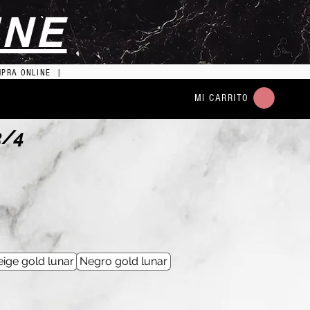
INE
MPRA ONLINE |
MI CARRITO
3/4
ige gold lunar
Negro gold lunar