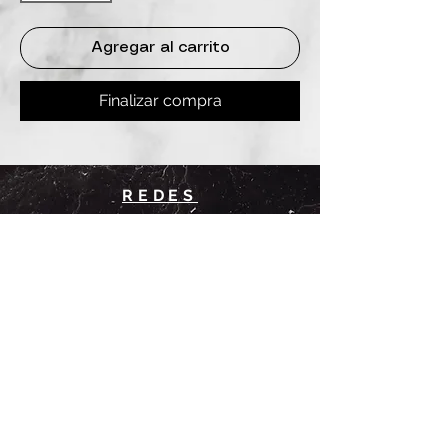
Agregar al carrito
Finalizar compra
REDES
INSTAGRAM
@
clashbyd
anine
WHATSAPP
+54 9 11-6725-1146
SUCURSALES
DANINE
Av. Avellaneda 3241
Floresta, CABA.