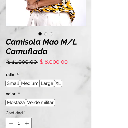
Camisola Mao M/L
Camuflada
Precio
Precio
 $ 11.000,00 
$ 8.000,00
de
oferta
talle
*
Small
Medium
Large
XL
color
*
Mostaza
Verde militar
Cantidad
*