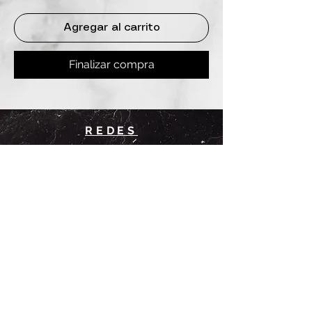
Agregar al carrito
Finalizar compra
REDES
INSTAGRAM
@
clashbyd
anine
WHATSAPP
+54 9 11-6725-1146
SUCURSALES
DANINE
Av. Avellaneda 3241
Floresta, CABA.
CLASH by Danine