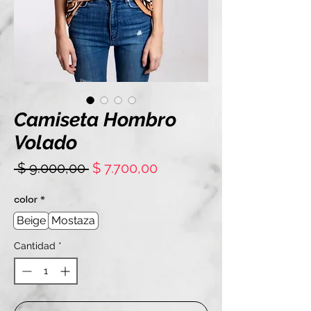
Camiseta Hombro
Volado
Precio
Precio
 $ 9.000,00 
$ 7.700,00
de
oferta
color
*
Beige
Mostaza
Cantidad
*