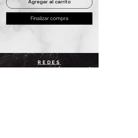
Agregar al carrito
Finalizar compra
REDES
INSTAGRAM
@
clashbyd
anine
WHATSAPP
+54 9 11-6725-1146
SUCURSALES
DANINE
Av. Avellaneda 3241
Floresta, CABA.