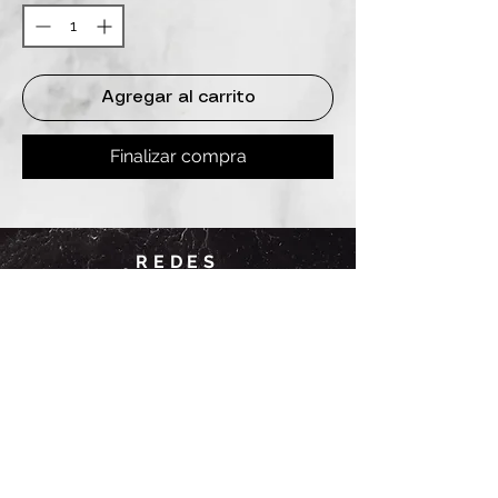
Agregar al carrito
Finalizar compra
REDES
INSTAGRAM
@
clashbyd
anine
WHATSAPP
+54 9 11-6725-1146
SUCURSALES
DANINE
Av. Avellaneda 3241