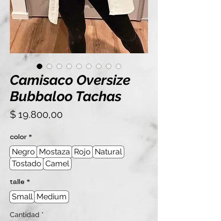
Camisaco Oversize
Bubbaloo Tachas
Precio
$ 19.800,00
color
*
Negro
Mostaza
Rojo
Natural
Tostado
Camel
talle
*
Small
Medium
Cantidad
*