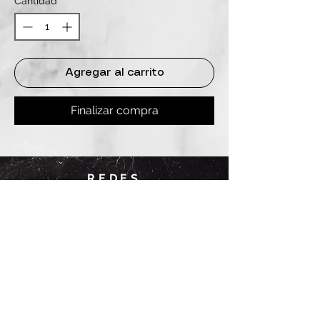
Cantidad
*
Agregar al carrito
Finalizar compra
REDES
INSTAGRAM
@
clashbyd
anine
WHATSAPP
+54 9 11-6725-1146
SUCURSALES
DANINE