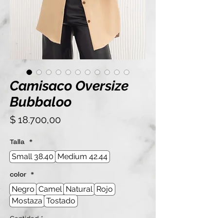
Camisaco Oversize
Bubbaloo
Precio
$ 18.700,00
Talla
*
Small 38.40
Medium 42.44
color
*
Negro
Camel
Natural
Rojo
Mostaza
Tostado