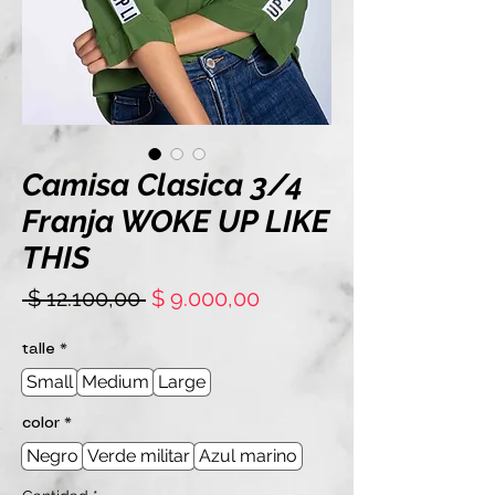
Camisa Clasica 3/4
Franja WOKE UP LIKE
THIS
Precio
Precio
 $ 12.100,00 
$ 9.000,00
de
oferta
talle
*
Small
Medium
Large
color
*
Negro
Verde militar
Azul marino