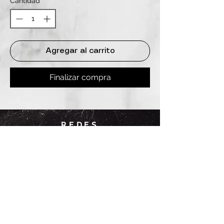
Cantidad
*
Agregar al carrito
Finalizar compra
REDES
INSTAGRAM
@
clashbyd
anine
WHATSAPP
+54 9 11-6725-1146
SUCURSALES
DANINE