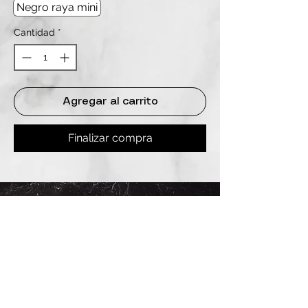
Negro raya mini
Cantidad
*
Agregar al carrito
Finalizar compra
REDES
INSTAGRAM
@
clashbyd
anine
WHATSAPP
+54 9 11-6725-1146