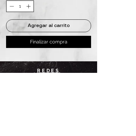
Agregar al carrito
Finalizar compra
REDES
INSTAGRAM
@
clashbyd
anine
WHATSAPP
+54 9 11-6725-1146
SUCURSALES
DANINE
Av. Avellaneda 3241