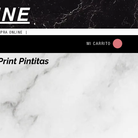
INE
MPRA ONLINE |
MI CARRITO
int Pintitas