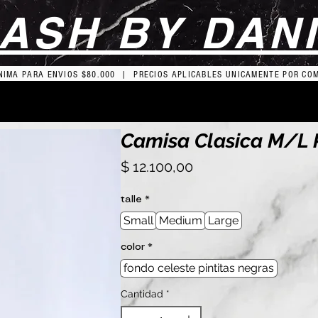
ASH BY DAN
IMA PARA ENVIOS $80.000 | PRECIOS APLICABLES UNICAMENTE POR CO
Camisa Clasica M/L Pr
Precio
$ 12.100,00
talle
*
Small
Medium
Large
color
*
fondo celeste pintitas negras
Cantidad
*