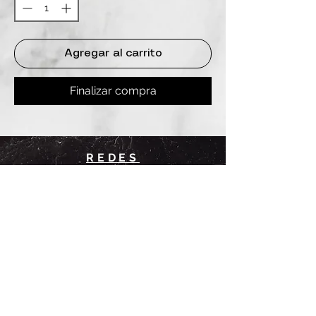
Agregar al carrito
Finalizar compra
REDES
INSTAGRAM
@
clashbyd
anine
WHATSAPP
+54 9 11-6725-1146
SUCURSALES
DANINE
Av. Avellaneda 3241
Floresta, CABA.