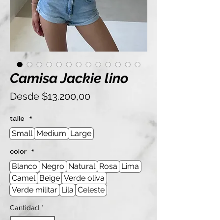
Camisa Jackie lino
Precio
Desde
$13.200,00
de
oferta
talle
*
Small
Medium
Large
color
*
Blanco
Negro
Natural
Rosa
Lima
Camel
Beige
Verde oliva
Verde militar
Lila
Celeste
Cantidad
*