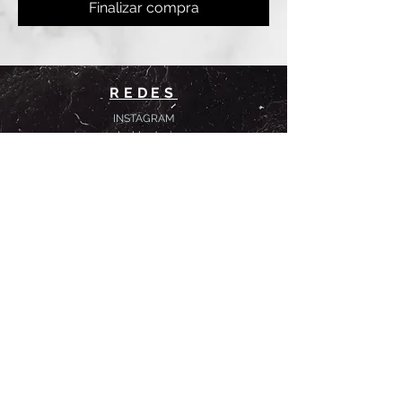
Finalizar compra
REDES
INSTAGRAM
@
clashbyd
anine
WHATSAPP
+54 9 11-6725-1146
SUCURSALES
DANINE
Av. Avellaneda 3241
Floresta, CABA.
CLASH by Danine
Campana 513
Floresta, CABA.
HORARIOS