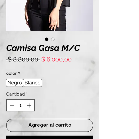
Camisa Gasa M/C
Precio
Precio
 $ 8.800,00 
$ 6.000,00
de
oferta
color
*
Negro
Blanco
Cantidad
*
Agregar al carrito