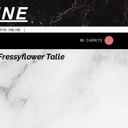
INE
MPRA ONLINE |
MI CARRITO
ressyflower Talle
o
a