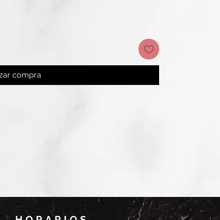
izar compra
HORARIOS