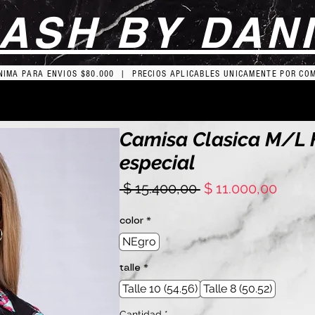
ASH BY DAN
IMA PARA ENVIOS $80.000 | PRECIOS APLICABLES UNICAMENTE POR CO
Camisa Clasica M/L F
especial
Precio
Preci
 $ 15.400,00 
$ 11.000,00
de
ofert
color
*
NEgro
talle
*
Talle 10 (54.56)
Talle 8 (50.52)
Cantidad
*