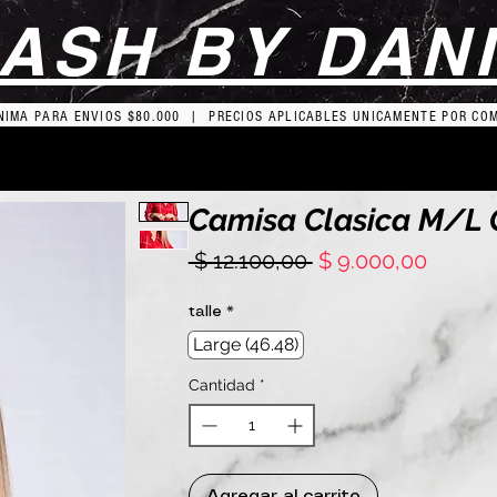
ASH BY DAN
IMA PARA ENVIOS $80.000 | PRECIOS APLICABLES UNICAMENTE POR CO
Camisa Clasica M/L
Precio
Precio
 $ 12.100,00 
$ 9.000,00
de
oferta
talle
*
Large (46.48)
Cantidad
*
Agregar al carrito