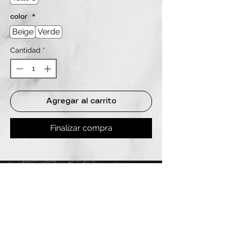
color
*
Beige
Verde
Cantidad
*
Agregar al carrito
Finalizar compra
REDES
INSTAGRAM
@
clashbyd
anine
WHATSAPP