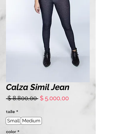
Calza Simil Jean
Precio
Precio
 $ 8.800,00 
$ 5.000,00
de
oferta
talle
*
Small
Medium
color
*