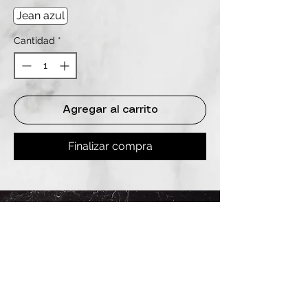
Jean azul
Cantidad
*
Agregar al carrito
Finalizar compra
REDES
INSTAGRAM
@
clashbyd
anine
WHATSAPP
+54 9 11-6725-1146