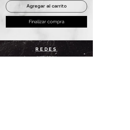
Agregar al carrito
Finalizar compra
REDES
INSTAGRAM
@
clashbyd
anine
WHATSAPP
+54 9 11-6725-1146
SUCURSALES
DANINE
Av. Avellaneda 3241
Floresta, CABA.
CLASH by Danine
Campana 513