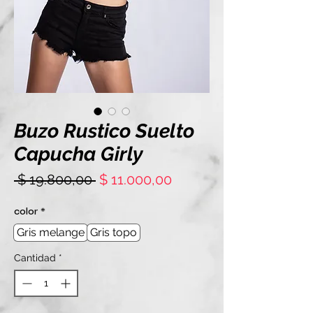
Buzo Rustico Suelto
Capucha Girly
Precio
Precio
 $ 19.800,00 
$ 11.000,00
de
oferta
color
*
Gris melange
Gris topo
Cantidad
*