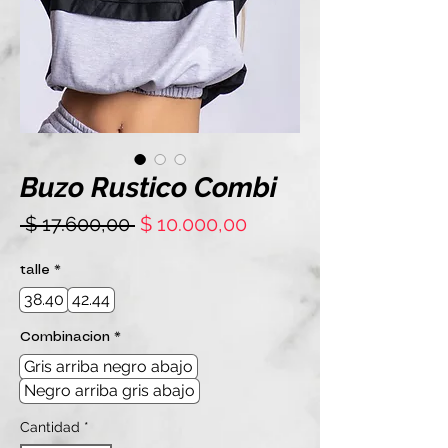
Buzo Rustico Combi
Precio
Precio
 $ 17.600,00 
$ 10.000,00
de
oferta
talle
*
38.40
42.44
Combinacion
*
Gris arriba negro abajo
Negro arriba gris abajo
Cantidad
*