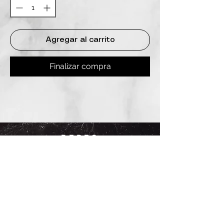
Agregar al carrito
Finalizar compra
REDES
INSTAGRAM
@
clashbyd
anine
WHATSAPP
+54 9 11-6725-1146
SUCURSALES