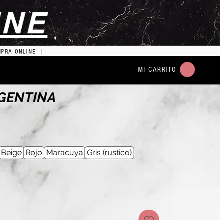
INE
MPRA ONLINE |
MI CARRITO
RGENTINA
o
a
Beige
Rojo
Maracuya
Gris (rustico)