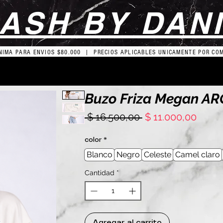
ASH BY DAN
IMA PARA ENVIOS $80.000 | PRECIOS APLICABLES UNICAMENTE POR CO
Buzo Friza Megan A
Precio
Preci
 $ 16.500,00 
$ 11.000,00
de
ofert
color
*
Blanco
Negro
Celeste
Camel claro
Cantidad
*
Agregar al carrito