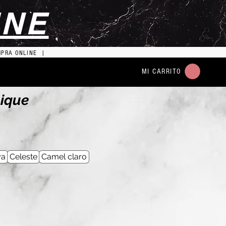
INE
MPRA ONLINE |
MI CARRITO
lique
o
a
ya
Celeste
Camel claro