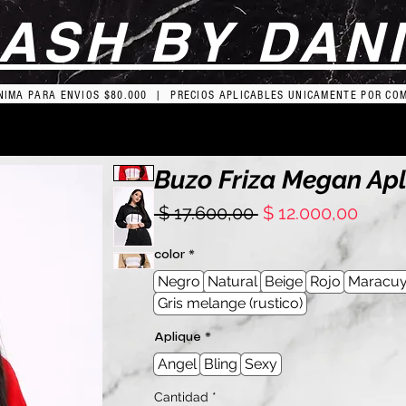
ASH BY DAN
IMA PARA ENVIOS $80.000 | PRECIOS APLICABLES UNICAMENTE POR CO
Buzo Friza Megan Ap
Precio
Preci
 $ 17.600,00 
$ 12.000,00
de
ofert
color
*
Negro
Natural
Beige
Rojo
Maracu
Gris melange (rustico)
Aplique
*
Angel
Bling
Sexy
Cantidad
*