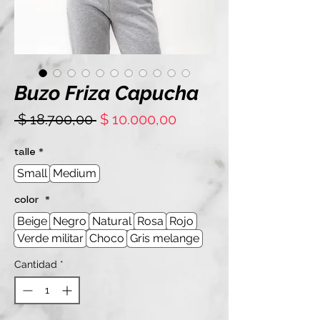
Buzo Friza Capucha
Precio
Precio
 $ 18.700,00 
$ 10.000,00
de
oferta
talle
*
Small
Medium
color
*
Beige
Negro
Natural
Rosa
Rojo
Verde militar
Choco
Gris melange
Cantidad
*