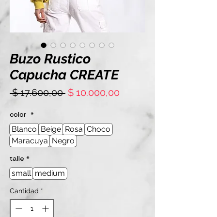
Buzo Rustico
Capucha CREATE
Precio
Precio
 $ 17.600,00 
$ 10.000,00
de
oferta
color
*
Blanco
Beige
Rosa
Choco
Maracuya
Negro
talle
*
small
medium
Cantidad
*