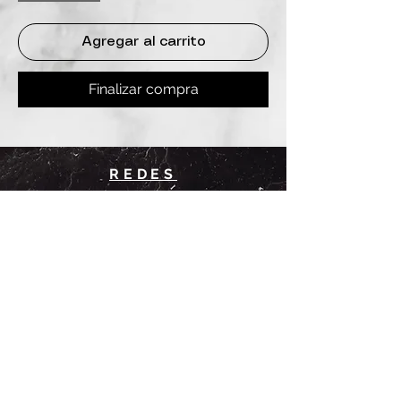
Agregar al carrito
Finalizar compra
REDES
INSTAGRAM
@
clashbyd
anine
WHATSAPP
+54 9 11-6725-1146
SUCURSALES
DANINE
Av. Avellaneda 3241
Floresta, CABA.