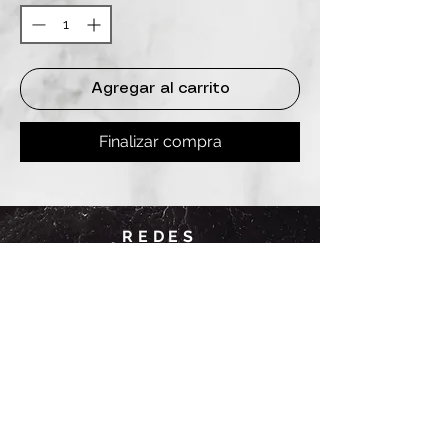
Agregar al carrito
Finalizar compra
REDES
INSTAGRAM
@
clashbyd
anine
WHATSAPP
+54 9 11-6725-1146
SUCURSALES
DANINE
Av. Avellaneda 3241