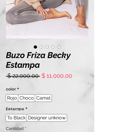
Buzo Friza Becky
Estampa
Precio
Precio
 $ 22.000,00 
$ 11.000,00
de
oferta
color
*
Rojo
Choco
Camel
Estampa
*
To Black
Designer unknow
Cantidad
*