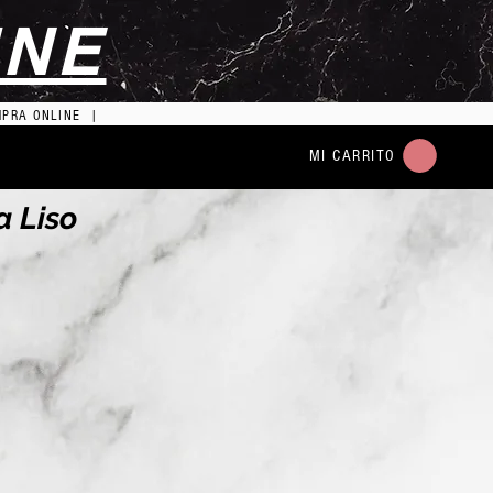
INE
MPRA ONLINE |
MI CARRITO
a Liso