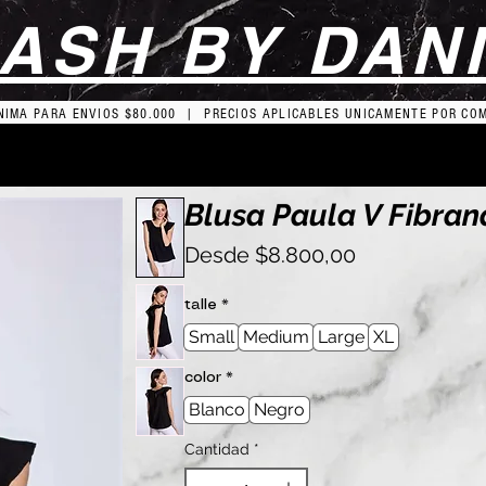
ASH BY DAN
IMA PARA ENVIOS $80.000 | PRECIOS APLICABLES UNICAMENTE POR CO
Blusa Paula V Fibran
Precio
Desde
$8.800,00
de
oferta
talle
*
Small
Medium
Large
XL
color
*
Blanco
Negro
Cantidad
*