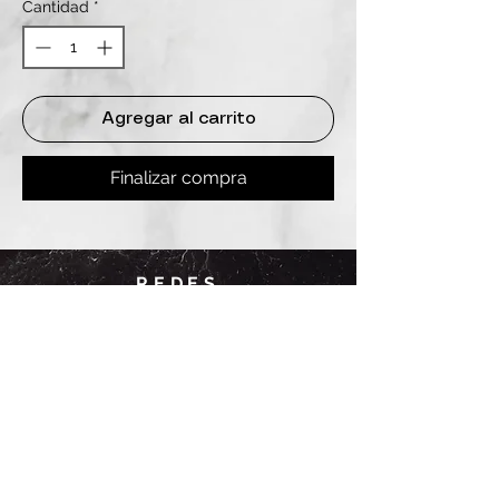
Cantidad
*
Agregar al carrito
Finalizar compra
REDES
INSTAGRAM
@
clashbyd
anine
WHATSAPP
+54 9 11-6725-1146
SUCURSALES
DANINE