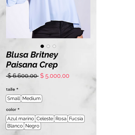
Blusa Britney
Paisana Crep
Precio
Precio
 $ 6.600,00 
$ 5.000,00
de
oferta
talle
*
Small
Medium
color
*
Azul marino
Celeste
Rosa
Fucsia
Blanco
Negro