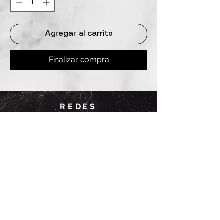
Agregar al carrito
Finalizar compra
REDES
INSTAGRAM
@
clashbyd
anine
WHATSAPP
+54 9 11-6725-1146
SUCURSALES
DANINE
Av. Avellaneda 3241
Floresta, CABA.