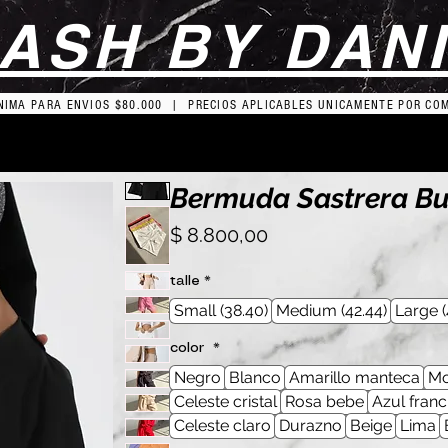
ASH BY DAN
IMA PARA ENVIOS $80.000 | PRECIOS APLICABLES UNICAMENTE POR CO
Bermuda Sastrera B
Precio
$ 8.800,00
talle
*
Small (38.40)
Medium (42.44)
Large (
color
*
Negro
Blanco
Amarillo manteca
Mo
Celeste cristal
Rosa bebe
Azul franc
Celeste claro
Durazno
Beige
Lima