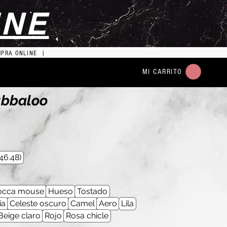
INE
MPRA ONLINE |
MI CARRITO
ubbaloo
46.48)
cca mouse
Hueso
Tostado
ia
Celeste oscuro
Camel
Aero
Lila
Beige claro
Rojo
Rosa chicle