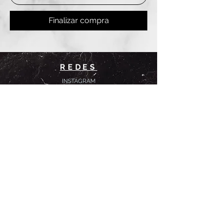
Finalizar compra
REDES
INSTAGRAM
@
clashbyd
anine
WHATSAPP
+54 9 11-6725-1146
SUCURSALES
DANINE
Av. Avellaneda 3241
Floresta, CABA.
CLASH by Danine
Campana 513
Floresta, CABA.