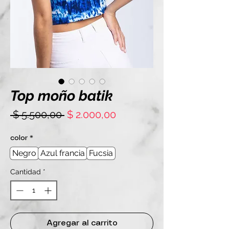
Top moño batik
Precio
Precio
 $ 5.500,00 
$ 2.000,00
de
oferta
color
*
Negro
Azul francia
Fucsia
Cantidad
*
Agregar al carrito