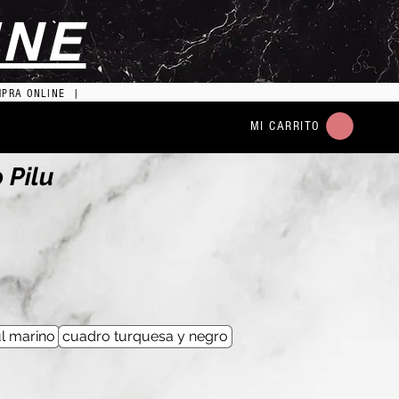
INE
MPRA ONLINE |
MI CARRITO
 Pilu
l marino
cuadro turquesa y negro