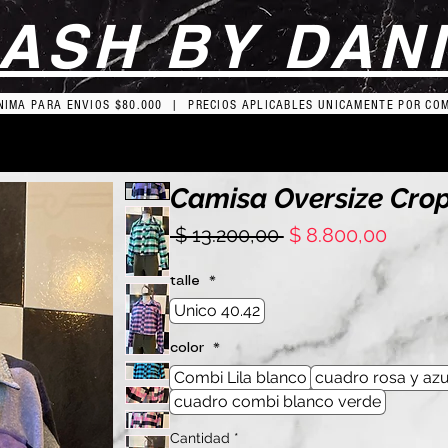
ASH BY DAN
IMA PARA ENVIOS $80.000 | PRECIOS APLICABLES UNICAMENTE POR CO
Camisa Oversize Crop
Precio
Precio
 $ 13.200,00 
$ 8.800,00
de
oferta
talle
*
Unico 40.42
color
*
Combi Lila blanco
cuadro rosa y azu
cuadro combi blanco verde
Cantidad
*